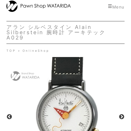
toggle
Menu
navigat
アラン シルベスタイン Alain
Silberstein 腕時計 アーキテック
A029
TOP
OnlineShop