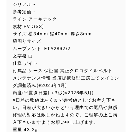
シリアル -
参考定価 -
ライン アーキテック
素材 PVD(SS)
サイズ 横34mm 縦40mm 厚さ8mm
腕周りサイズ
ムーブメント ETA2892/2
文字盤 白
仕様 デイト
付属品 ケース 保証書 純正クロコダイルベルト
メンテナンス情報 当店提携修理工房にてタイミン
グ調整済み(※2026年1月)
精度(平置き日差) +3秒(※2026年5月)
※日差の数値はあくまで参考値としてお考え下さ
い。日差が大きいからという理由での返品や無償
修理の対応は致しかねますので、ご理解の上ご購
入下さいますようお願い申し上げます。
重量 43.2g