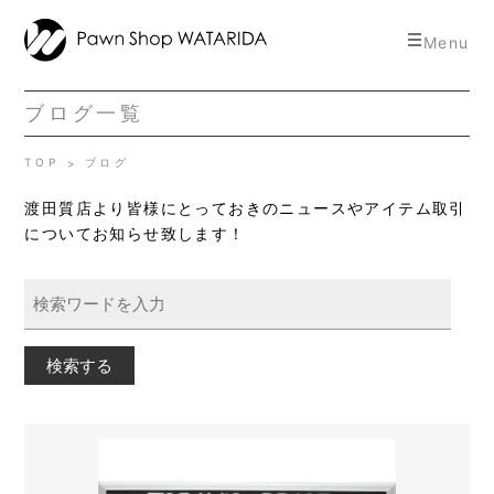
toggle
Menu
navigat
ブログ一覧
TOP
ブログ
渡田質店より皆様にとっておきのニュースやアイテム取引
についてお知らせ致します！