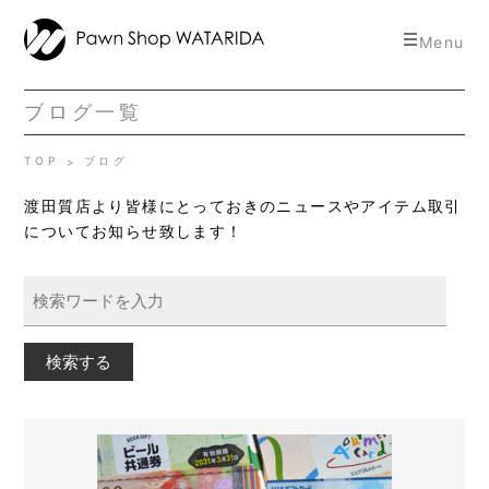
toggle
Menu
navigat
ブログ一覧
TOP
ブログ
渡田質店より皆様にとっておきのニュースやアイテム取引
についてお知らせ致します！