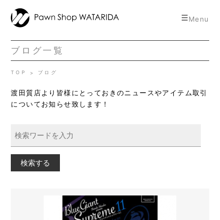
toggle
Menu
navigat
ブログ一覧
TOP
ブログ
渡田質店より皆様にとっておきのニュースやアイテム取引
についてお知らせ致します！