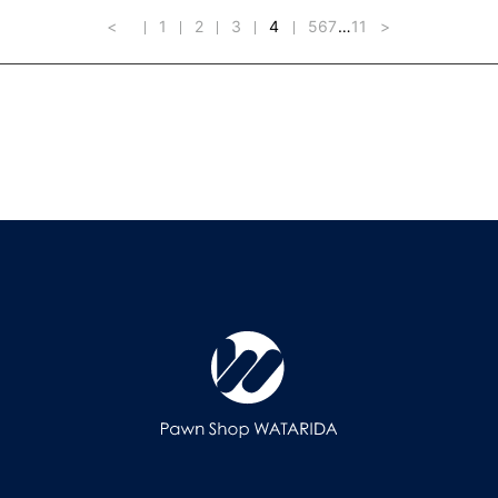
<
1
2
3
4
5
6
7
…
11
>