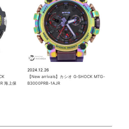
2024.12.26
CK
【New arrivals】カシオ G-SHOCK MTG-
JR 海上保
B3000PRB-1AJR