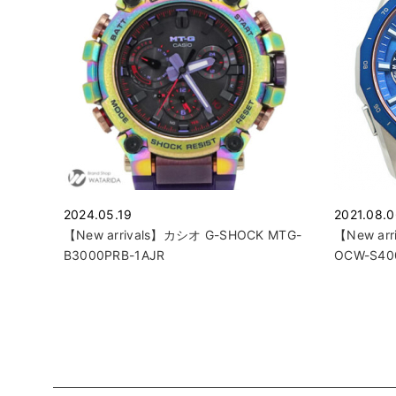
2024.05.19
2021.08.
【New arrivals】カシオ G-SHOCK MTG-
【New a
B3000PRB-1AJR
OCW-S40