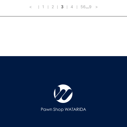
<
1
2
3
4
5
6
…
9
>