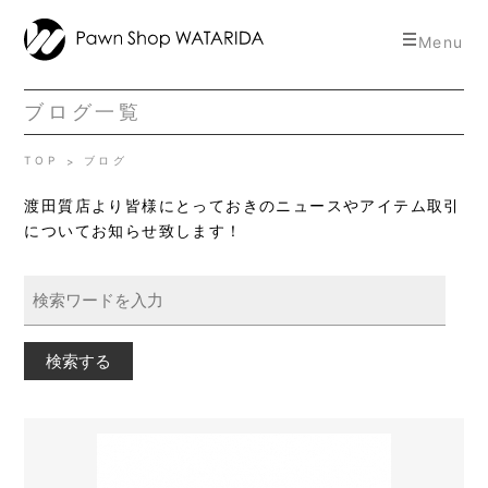
toggle
Menu
navigat
ブログ一覧
TOP
ブログ
渡田質店より皆様にとっておきのニュースやアイテム取引
についてお知らせ致します！