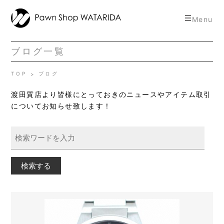
toggle
Menu
navigat
ブログ一覧
TOP
ブログ
渡田質店より皆様にとっておきのニュースやアイテム取引
についてお知らせ致します！