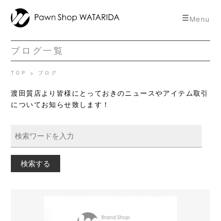
toggle
Menu
navigat
ブログ一覧
TOP
ブログ
渡田質店より皆様にとっておきのニュースやアイテム取引
についてお知らせ致します！