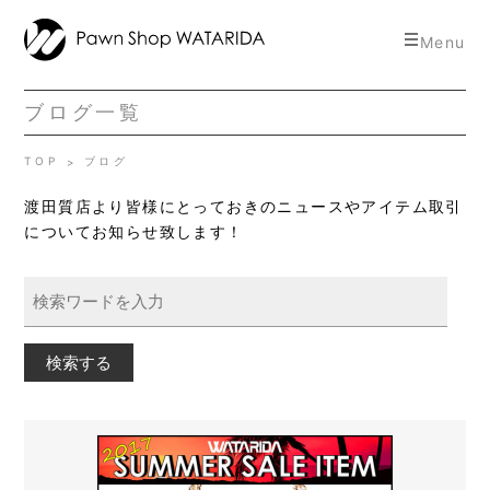
toggle
Menu
navigat
ブログ一覧
TOP
ブログ
渡田質店より皆様にとっておきのニュースやアイテム取引
についてお知らせ致します！