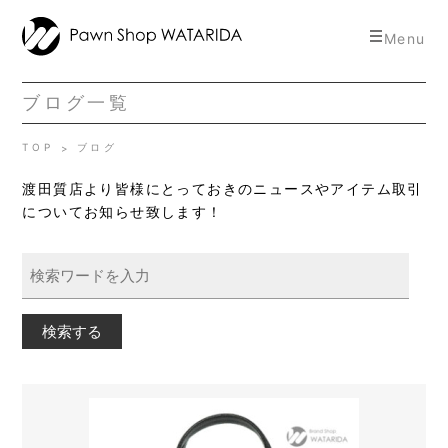
toggle
Menu
navigat
ブログ一覧
TOP
ブログ
渡田質店より皆様にとっておきのニュースやアイテム取引
についてお知らせ致します！