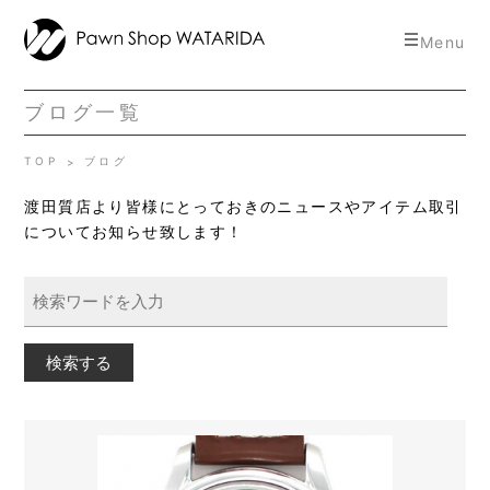
toggle
Menu
navigat
ブログ一覧
TOP
ブログ
渡田質店より皆様にとっておきのニュースやアイテム取引
についてお知らせ致します！