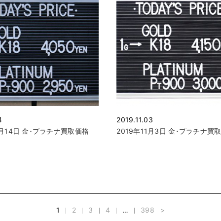
4
2019.11.03
0月14日 金･プラチナ買取価格
2019年11月3日 金･プラチナ買
1
2
3
4
…
398
>