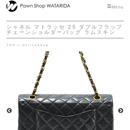
toggle
Menu
navigat
シャネル マトラッセ 25 ダブルフラップ
チェーンショルダーバッグ ラムスキン
TOP
OnlineShop