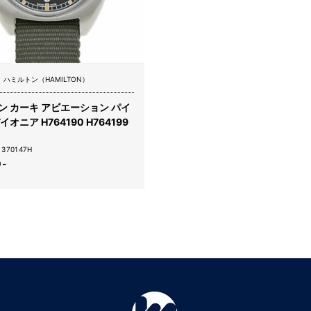
ハミルトン（HAMILTON）
ン カーキ アビエーション パイ
オニア H764190 H764199
70147H
0-