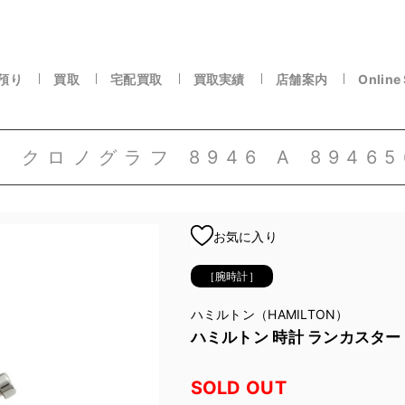
預り
買取
宅配買取
買取実績
店舗案内
Online
クロノグラフ 8946 A 89465
お気に入り
［腕時計］
ハミルトン（HAMILTON）
ハミルトン 時計 ランカスター クロ
SOLD OUT