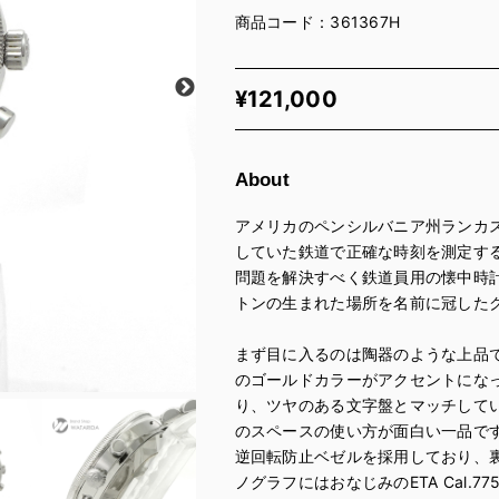
商品コード：361367H
¥
121,000
About
アメリカのペンシルバニア州ランカス
していた鉄道で正確な時刻を測定す
問題を解決すべく鉄道員用の懐中時
トンの生まれた場所を名前に冠した
まず目に入るのは陶器のような上品
のゴールドカラーがアクセントにな
り、ツヤのある文字盤とマッチして
のスペースの使い方が面白い一品で
逆回転防止ベゼルを採用しており、
ノグラフにはおなじみのETA Cal