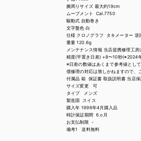
腕周りサイズ 最大約19cm
ムーブメント Cal.7750
駆動式 自動巻き
文字盤色 白
仕様 クロノグラフ タキメーター 逆
重量 120.6g
メンテナンス情報 当店提携修理工房にて
精度(平置き日差) +8〜10秒(※2024
※日差の数値はあくまで参考値とし
償修理の対応は致しかねますので、
付属品 箱 保証書 取扱説明書 当店
サイズ変更 可
タイプ メンズ
製造国 スイス
購入年 1996年4月購入品
時計保証期間 6ヵ月
お支払制限 -
備考1 送料無料