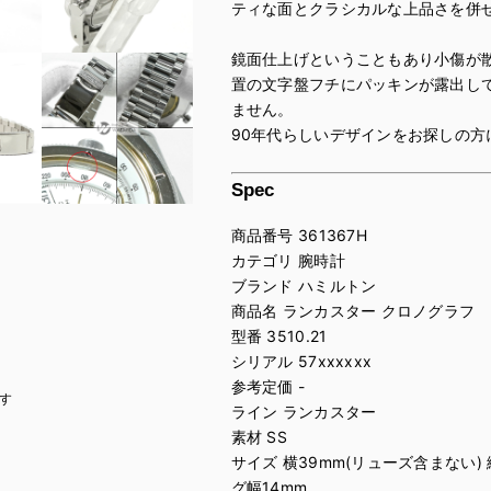
ティな面とクラシカルな上品さを併
鏡面仕上げということもあり小傷が
置の文字盤フチにパッキンが露出し
ません。
90年代らしいデザインをお探しの方
Spec
商品番号 361367H
カテゴリ 腕時計
ブランド ハミルトン
商品名 ランカスター クロノグラフ
型番 3510.21
シリアル 57xxxxxx
参考定価 -
す
ライン ランカスター
素材 SS
サイズ 横39mm(リューズ含まない) 
グ幅14mm