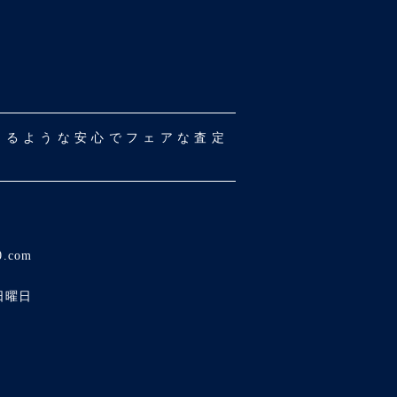
だけるような安心でフェアな査定
0.com
日曜日