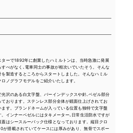
ターで1892年に創業したハミルトンは、当時急激に発展
るすべがなく､電車同士の事故が相次いでいたそう。そんな
計を製造するところからスタートしました。そんなハミル
クロノグラフモデルをご紹介いたします。
で光沢のある白文字盤、バーインデックスや針､ベゼル部分
っております。ステンレス部分全体が鏡面仕上げされてお
います。ブランドネームが入っている位置も独特で文字盤
す。インナーベゼルにはタキメーター､日常生活防水ですが
裏蓋はシースルーバック仕様となっております。縦目クロ
.7750が搭載されていてケースには厚みがあり、無骨でスポー