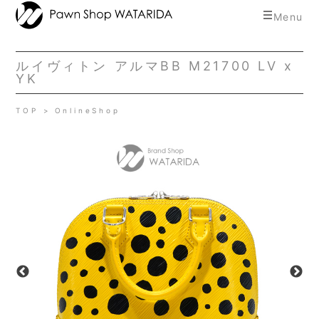
toggle
Menu
navigat
ルイヴィトン アルマBB M21700 LV x
YK
TOP
OnlineShop