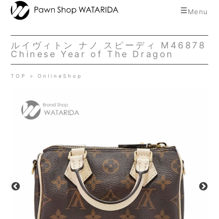
toggle
Menu
navigat
ルイヴィトン ナノ スピーディ M46878
Chinese Year of The Dragon
TOP
OnlineShop