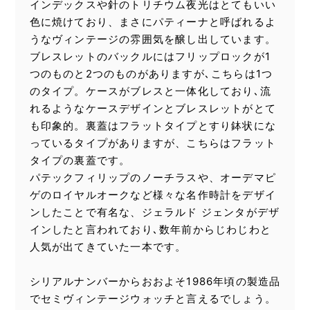
インデックスや針のトリチウム夜光はとてもいい
色に焼けており、まさにパティーナと呼ばれるよ
うなヴィンテージの雰囲気を醸し出しています。
ブレスレットのバックルにはフリップロックが1
つのものと2つのものがありますが､こちらは1つ
のタイプ。ケースがブレスと一体化しており､流
れるようなケースデザインとブレスレットがとて
も印象的。裏蓋はフラットタイプとすり鉢状にな
っているタイプがありますが、こちらはフラット
タイプの裏蓋です。
パテックフィリップのノーチラスや、オーデマピ
ゲのロイヤルオークなど様々な名作時計をデザイ
ンしたことで有名な、ジェラルド ジェンタがデザ
インしたと言われており､数年前からじわじわと
人気が出てきていた一本です。
シリアルナンバーからおおよそ1986年頃の製造品
でセミヴィンテージウォッチと言えるでしょう。