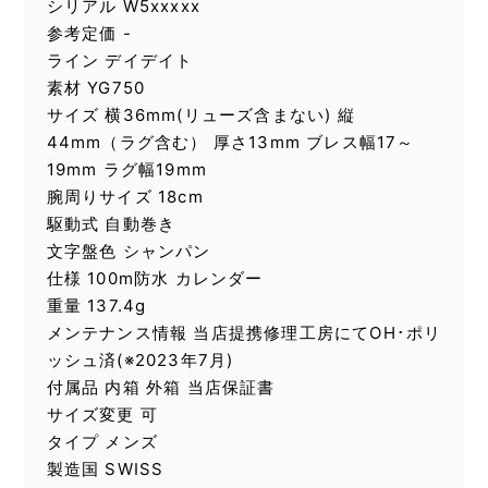
シリアル W5xxxxx
参考定価 -
ライン デイデイト
素材 YG750
サイズ 横36mm(リューズ含まない) 縦
44mm（ラグ含む） 厚さ13mm ブレス幅17～
19mm ラグ幅19mm
腕周りサイズ 18cm
駆動式 自動巻き
文字盤色 シャンパン
仕様 100m防水 カレンダー
重量 137.4g
メンテナンス情報 当店提携修理工房にてOH･ポリ
ッシュ済(※2023年7月)
付属品 内箱 外箱 当店保証書
サイズ変更 可
タイプ メンズ
製造国 SWISS