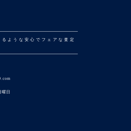
だけるような安心でフェアな査定
0.com
日曜日