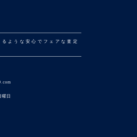
だけるような安心でフェアな査定
0.com
日曜日