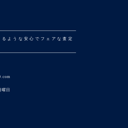
だけるような安心でフェアな査定
0.com
日曜日