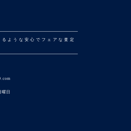
だけるような安心でフェアな査定
0.com
日曜日