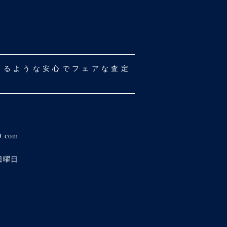
だけるような安心でフェアな査定
0.com
日曜日