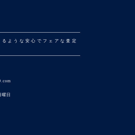
だけるような安心でフェアな査定
0.com
日曜日