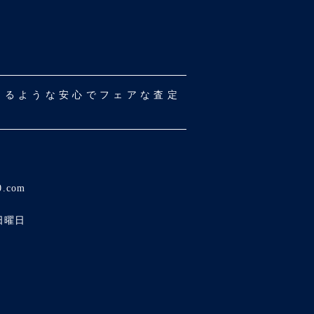
だけるような安心でフェアな査定
0.com
日曜日