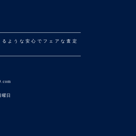
だけるような安心でフェアな査定
0.com
日曜日