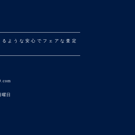
だけるような安心でフェアな査定
0.com
日曜日