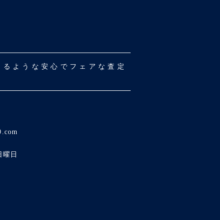
だけるような安心でフェアな査定
0.com
日曜日