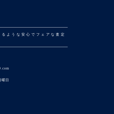
だけるような安心でフェアな査定
0.com
日曜日