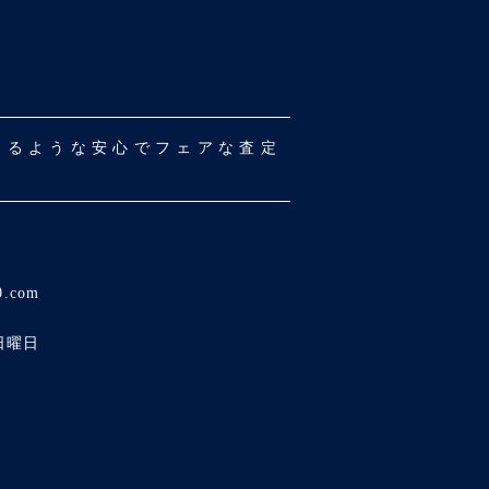
だけるような安心でフェアな査定
0.com
日曜日