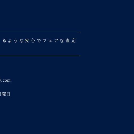
だけるような安心でフェアな査定
0.com
日曜日