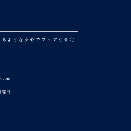
だけるような安心でフェアな査定
0.com
日曜日