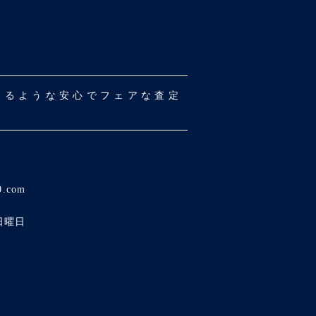
だけるような安心でフェアな査定
0.com
日曜日