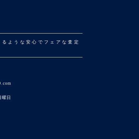
だけるような安心でフェアな査定
0.com
日曜日