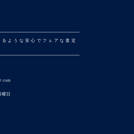
だけるような安心でフェアな査定
0.com
日曜日