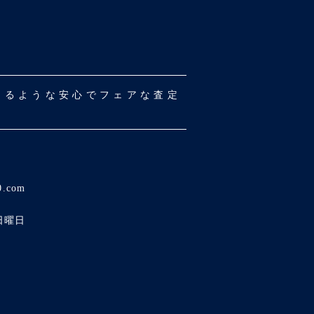
だけるような安心でフェアな査定
0.com
日曜日