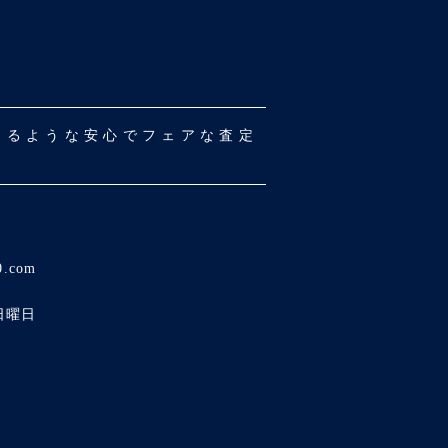
だけるような安心でフェアな査定
0.com
日曜日