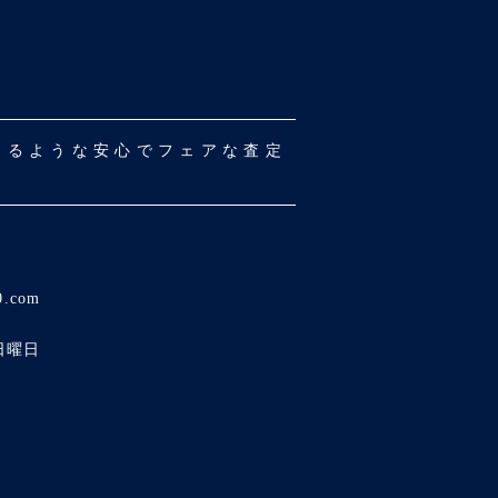
だけるような安心でフェアな査定
0.com
日曜日