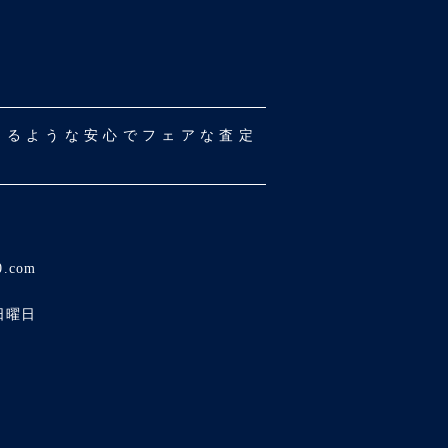
だけるような安心でフェアな査定
0.com
日曜日