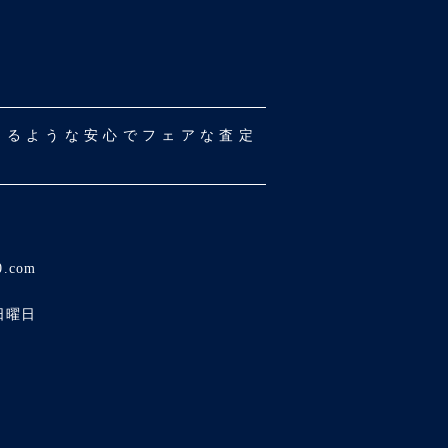
だけるような安心でフェアな査定
0.com
日曜日