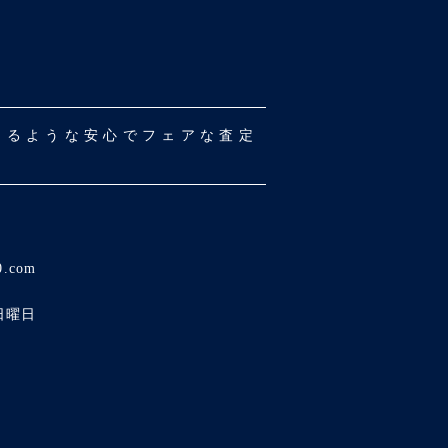
だけるような安心でフェアな査定
0.com
日曜日