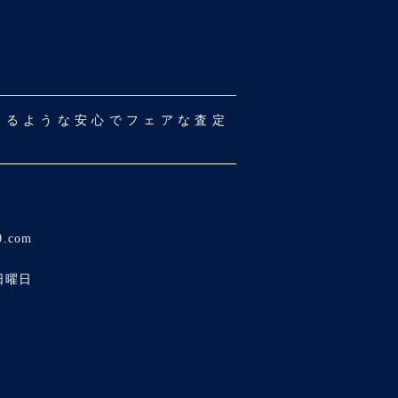
だけるような安心でフェアな査定
0.com
日曜日