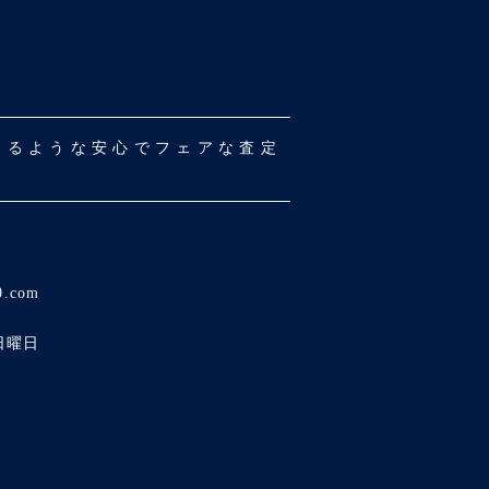
だけるような安心でフェアな査定
0.com
日曜日