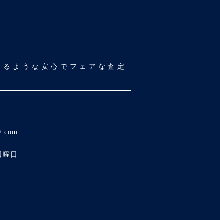
だけるような安心でフェアな査定
0.com
日曜日