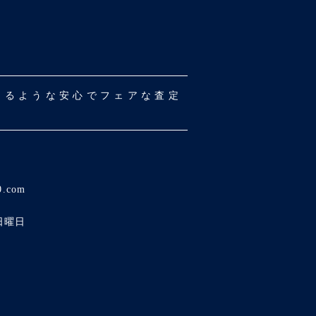
だけるような安心でフェアな査定
0.com
日曜日