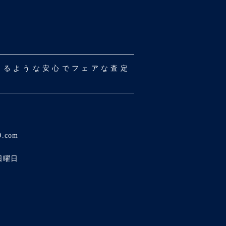
だけるような安心でフェアな査定
0.com
日曜日