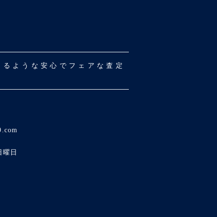
だけるような安心でフェアな査定
0.com
日曜日