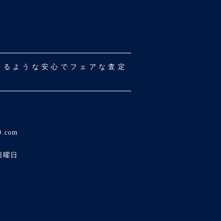
だけるような安心でフェアな査定
0.com
日曜日