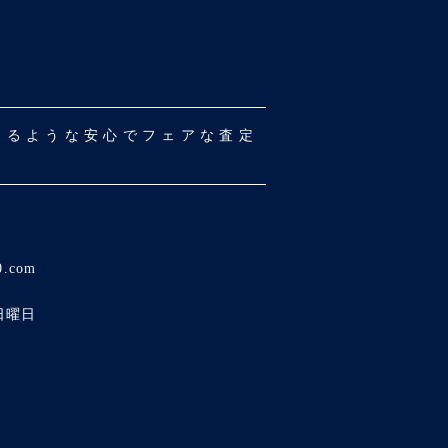
だけるような安心でフェアな査定
0.com
日曜日